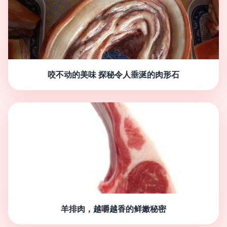
咬不动的美味 探秘令人垂涎的肉形石
羊排肉，越嚼越香的鲜嫩秘密