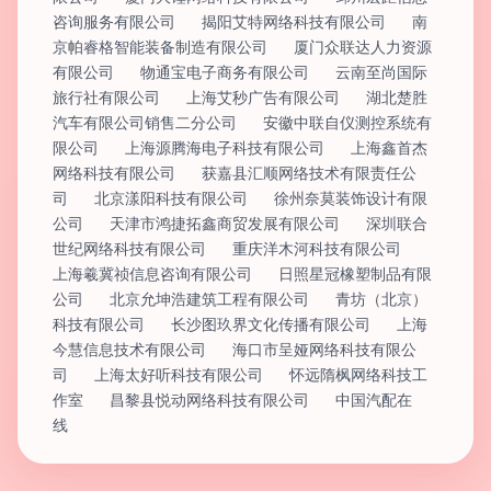
咨询服务有限公司
揭阳艾特网络科技有限公司
南
京帕睿格智能装备制造有限公司
厦门众联达人力资源
有限公司
物通宝电子商务有限公司
云南至尚国际
旅行社有限公司
上海艾秒广告有限公司
湖北楚胜
汽车有限公司销售二分公司
安徽中联自仪测控系统有
限公司
上海源腾海电子科技有限公司
上海鑫首杰
网络科技有限公司
获嘉县汇顺网络技术有限责任公
司
北京漾阳科技有限公司
徐州奈莫装饰设计有限
公司
天津市鸿捷拓鑫商贸发展有限公司
深圳联合
世纪网络科技有限公司
重庆洋木河科技有限公司
上海羲冀祯信息咨询有限公司
日照星冠橡塑制品有限
公司
北京允坤浩建筑工程有限公司
青坊（北京）
科技有限公司
长沙图玖界文化传播有限公司
上海
今慧信息技术有限公司
海口市呈娅网络科技有限公
司
上海太好听科技有限公司
怀远隋枫网络科技工
作室
昌黎县悦动网络科技有限公司
中国汽配在
线