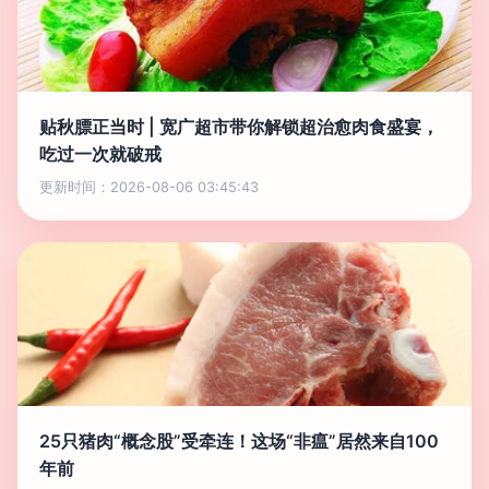
贴秋膘正当时 | 宽广超市带你解锁超治愈肉食盛宴，
吃过一次就破戒
更新时间：2026-08-06 03:45:43
25只猪肉“概念股”受牵连！这场“非瘟”居然来自100
年前