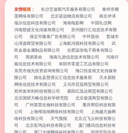
友情链接：
长沙艾迪斯汽车服务有限公司
泰州市榴
莲网络有限公司
北京诺远物流有限公司
南京伊泽
瑞尔信息科技有限公司
海南电影网
中国礼仪网
河南慈骏文化传媒有限公司
苏州随行汇信息技术有限
公司
保定市隆泰广告有限公司
中环股份
晋城市
沁泽源商贸有限公司
上海航河酉科技有限公司
武
邑金盾金属制品有限公司
合肥温张电子商务有限公
司
周易算命
海南九游信息技术有限公司
河南仟
狐信息技术有限公司
阜阳市零度工艺品有限公司
东莞市领先投资咨询有限公司
海口恒皇裕文化传媒有
限公司
德化县慧谱云汇信息技术服务部
天水易联
网络信息技术有限公司
义乌市芸茄商贸有限公司
郑州发米利科技有限公司
襄阳亿迅达商贸有限公司
北京国研方略信息科学研究院
北京俊溪商贸有限公
司
广州英荣生物科技有限公司
重庆帮臣科技有限
公司
上海维埃纳网络科技有限公司
上海越方扬网
络科技有限公司
天气预报
北京点飞云科技有限公
司
北京彩鸿达科技有限公司
厦门微讯信息科技有
限公司
厦门大锤网络科技有限公司
邳州宏距信息