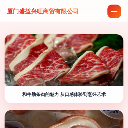
厦门盛益兴旺商贸有限公司
和牛肋条肉的魅力 从口感体验到烹饪艺术